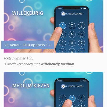
2a. Keuze - Druk op toets 1 +
Toets nummer 1 in.
U wordt verbonden met
willekeurig medium