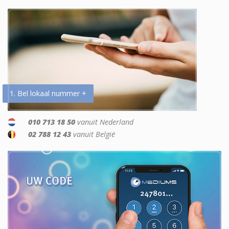
1. Bel lokaal nummer +
010 713 18 50
vanuit Nederland
02 788 12 43
vanuit België