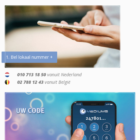
1. Bel lokaal nummer +
010 713 18 50
vanuit Nederland
02 788 12 43
vanuit België