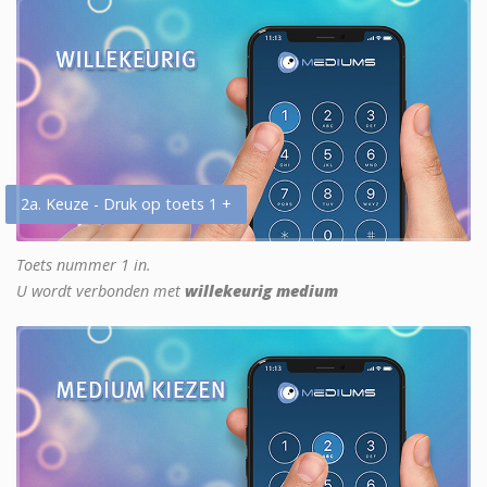
2a. Keuze - Druk op toets 1 +
Toets nummer 1 in.
U wordt verbonden met
willekeurig medium