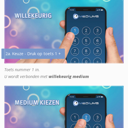
2a. Keuze - Druk op toets 1 +
Toets nummer 1 in.
U wordt verbonden met
willekeurig medium