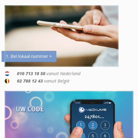
1. Bel lokaal nummer +
010 713 18 50
vanuit Nederland
02 788 12 43
vanuit België